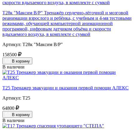
Т28к "Максим В/Р" Тренажёр сердечно-лёгочной и мозговой
реанимации взрослого и ребёнка, с учебным и 4-мя тестовыми
режимами, обучающей компьютерной анимационной
программой, цифровым датчиком объёма и скорости
вдыхаемого воздуха, в комплекте с сумкой
Артикул: Т28к "Максим В/Р"
158500
В корзину
В наличии
Т25 Тренажер эвакуации и оказания первой помощи АЛЕКС
Артикул: Т25
64800
В корзину
В наличии