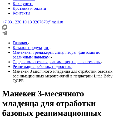
Как купить
Доставка и оплата
Контакты
+7 931 230 10 13
3207679@mail.ru
Главная
-
Каталог продукции
-
Манекены-тренажеры, симуляторы, фантомы по
различным навыкам
-
Сердечно-легочная реанимация, первая помощь
-
Реанимация ребенок, подросток
-
Манекен 3-месячного младенца для отработки базовых
реанимационных мероприятий в педиатрии Little Baby
QCPR
Манекен 3-месячного
младенца для отработки
базовых реанимационных