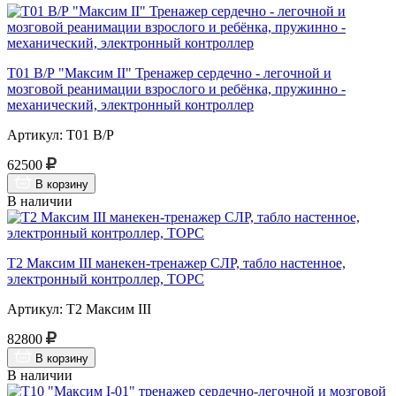
Т01 В/Р "Максим II" Тренажер сердечно - легочной и
мозговой реанимации взрослого и ребёнка, пружинно -
механический, электронный контроллер
Артикул: Т01 В/Р
62500
В корзину
В наличии
Т2 Максим III манекен-тренажер СЛР, табло настенное,
электронный контроллер, ТОРС
Артикул: Т2 Максим III
82800
В корзину
В наличии