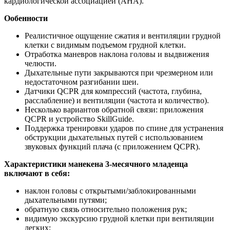
кардиологической ассоциацией (AHA).
Ообенности
Реалистичное ощущение сжатия и вентиляции грудной
клетки с видимым подъемом грудной клетки.
Отработка маневров наклона головы и выдвижения
челюсти.
Дыхательные пути закрываются при чрезмерном или
недостаточном разгибании шеи.
Датчики QCPR для компрессий (частота, глубина,
расслабление) и вентиляции (частота и количество).
Несколько вариантов обратной связи: приложения
QCPR и устройство SkillGuide.
Поддержка тренировки ударов по спине для устранения
обструкции дыхательных путей с использованием
звуковых функций плача (с приложением QCPR).
Характеристики манекена 3-месячного младенца
включают в себя:
наклон головы с открытыми/заблокированными
дыхательными путями;
обратную связь относительно положения рук;
видимую экскурсию грудной клетки при вентиляции
легких;