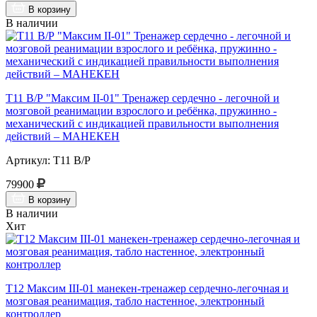
В корзину
В наличии
Т11 В/Р "Максим II-01" Тренажер сердечно - легочной и
мозговой реанимации взрослого и ребёнка, пружинно -
механический с индикацией правильности выполнения
действий – МАНЕКЕН
Артикул: Т11 В/Р
79900
В корзину
В наличии
Хит
Т12 Максим III-01 манекен-тренажер сердечно-легочная и
мозговая реанимация, табло настенное, электронный
контроллер