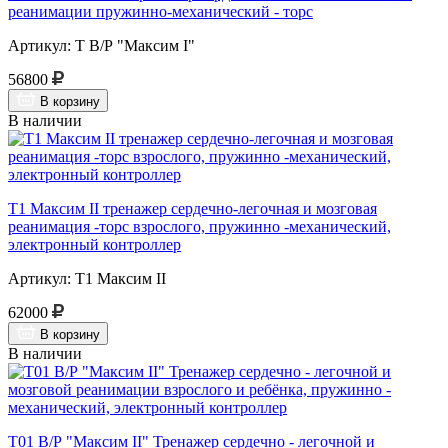
реанимации пружинно-механический - торс
Артикул: Т В/Р "Максим I"
56800
В корзину
В наличии
Т1 Максим II тренажер сердечно-легочная и мозговая
реанимация -торс взрослого, пружинно -механический,
электронный контроллер
Артикул: Т1 Максим II
62000
В корзину
В наличии
Т01 В/Р "Максим II" Тренажер сердечно - легочной и