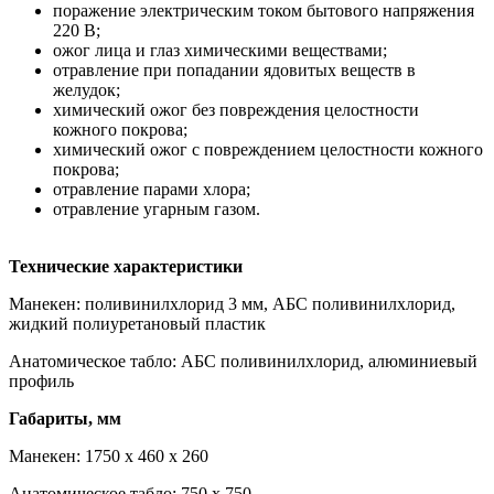
поражение электрическим током бытового напряжения
220 В;
ожог лица и глаз химическими веществами;
отравление при попадании ядовитых веществ в
желудок;
химический ожог без повреждения целостности
кожного покрова;
химический ожог с повреждением целостности кожного
покрова;
отравление парами хлора;
отравление угарным газом.
Технические характеристики
Манекен: поливинилхлорид 3 мм, АБС поливинилхлорид,
жидкий полиуретановый пластик
Анатомическое табло: АБС поливинилхлорид, алюминиевый
профиль
Габариты, мм
Манекен: 1750 х 460 х 260
Анатомическое табло: 750 х 750