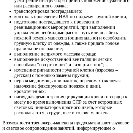
усмотрение инструктора принять положение суженного
или расширенного зрачка;
транспортировка пострадавшего;
контроль проведения ИВЛ по подъему грудной клетки;
подготовка пострадавшего к проведению
реанимационных мероприятий, при выполнении
упражнения необходимо расстегнуть или ослабить
поясной ремень манекена (опционально) и освободить
грудную клетку от одежды, а также придать голове
правильное положение;
выполнение непрямого массажа сердца;
выполнение искусственной вентиляции легких
способами "изо рта в рот" и "изо рта в нос";
изменение ригидности грудной клетки (взрослая –
детская) с помощью замены пружин;
первая медпомощь при ожогах, переломах (включая
наложение фиксирующих повязок и шин),
кровотечениях;
наглядная демонстрация циркуляции крови от сердца к
мозгу во время выполнения СЛР за счет встроенных
световых индикаторов красного цвета, которые
располагаются в груди, шее и голове манекена.
Возможности тренажера-манекена предусматривают звуковое
и световое сопровождение занятий, информирующее о