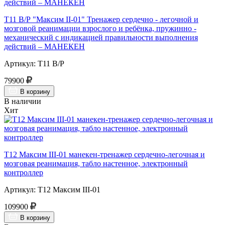
Т11 В/Р "Максим II-01" Тренажер сердечно - легочной и
мозговой реанимации взрослого и ребёнка, пружинно -
механический с индикацией правильности выполнения
действий – МАНЕКЕН
Артикул: Т11 В/Р
79900
В корзину
В наличии
Хит
Т12 Максим III-01 манекен-тренажер сердечно-легочная и
мозговая реанимация, табло настенное, электронный
контроллер
Артикул: Т12 Максим III-01
109900
В корзину