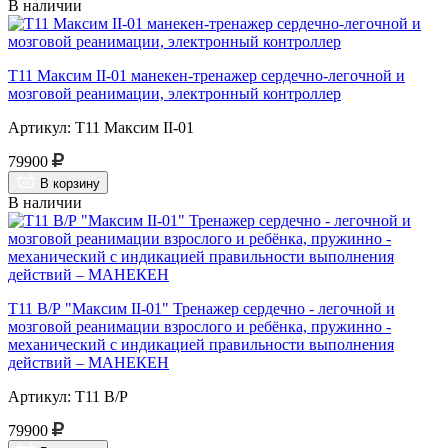
В наличии
Т11 Максим II-01 манекен-тренажер сердечно-легочной и
мозговой реанимации, электронный контроллер
Артикул: Т11 Максим II-01
79900
В корзину
В наличии
Т11 В/Р "Максим II-01" Тренажер сердечно - легочной и
мозговой реанимации взрослого и ребёнка, пружинно -
механический с индикацией правильности выполнения
действий – МАНЕКЕН
Артикул: Т11 В/Р
79900