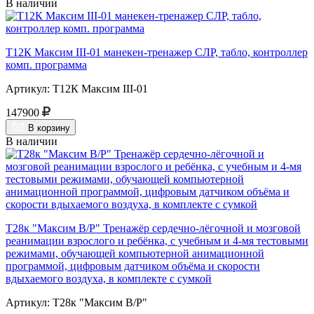
В наличии
Т12К Максим III-01 манекен-тренажер СЛР, табло, контроллер
комп. программа
Артикул: Т12К Максим III-01
147900
В корзину
В наличии
Т28к "Максим В/Р" Тренажёр сердечно-лёгочной и мозговой
реанимации взрослого и ребёнка, с учебным и 4-мя тестовыми
режимами, обучающей компьютерной анимационной
программой, цифровым датчиком объёма и скорости
вдыхаемого воздуха, в комплекте с сумкой
Артикул: Т28к "Максим В/Р"