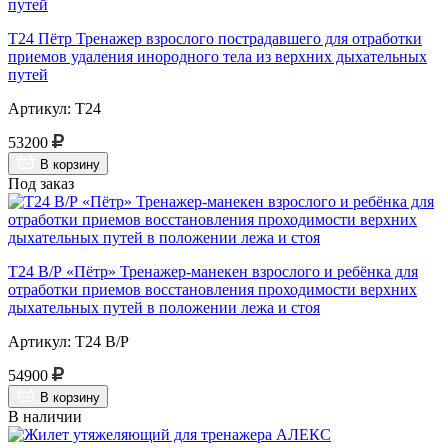
Т24 Пётр Тренажер взрослого пострадавшего для отработки
приемов удаления инородного тела из верхних дыхательных
путей
Артикул: Т24
53200
В корзину
Под заказ
Т24 В/Р «Пётр» Тренажер-манекен взрослого и ребёнка для
отработки приемов восстановления проходимости верхних
дыхательных путей в положении лежа и стоя
Артикул: Т24 В/Р
54900
В корзину
В наличии