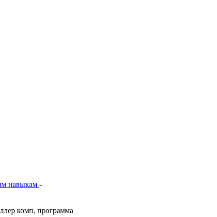
ым навыкам
-
оллер комп. программа