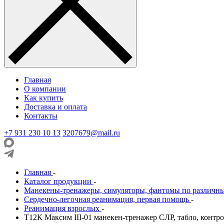
Главная
О компании
Как купить
Доставка и оплата
Контакты
+7 931 230 10 13
3207679@mail.ru
Главная
-
Каталог продукции
-
Манекены-тренажеры, симуляторы, фантомы по различн
Сердечно-легочная реанимация, первая помощь
-
Реанимация взрослых
-
Т12К Максим III-01 манекен-тренажер СЛР, табло, контр