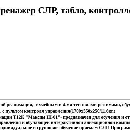
тренажер СЛР, табло, контрол
говой реанимации, с учебным и 4-мя тестовыми режимами, 
, с пультом контроля управления
(1700х550х250/11,6кг.)
мации Т12К "Максим III-01"- предназначен для обучения и 
-управления и обучающей интерактивной анимационной ком
дивидуальное и групповое обучение приемам СЛР. Программ