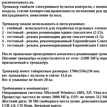
распечатывать их.
Тренажер снабжен электронным пультом контроля, с помощь
воздуха, усилие компрессии,правильность положения рук п
пострадавшего, появление пульса.
Тренажер можно использовать в пяти режимах:
1 - учебный - используется для отработки отдельных элеме
2 - тестовый - режим реанимации одним спасателем (2-15);
3 - тестовый - режим реанимации двумя спасателями (1-5);
4 - тестовый - режим, рекомендованный Европейским Совет
5 - тестовый - режим, рекомендованный Европейским Совет
После правильно проведенного комплекса реанимации трена
Питание тренажёра осуществляется от сети ~220В 50Гц через
прилагаемый к тренажёру.
Тренажёр имеет габаритные размеры: 1700х550х250 мм;
вес тренажёра с пультом и табло: 11,6 кг.
Вес в упаковке не более 20 кг.
Требования к компьютеру:
Операционная система: Microsoft Windows 2003, XP, Vista ил
Процессор: частота не менее 2000 МГц. ОЗУ: не менее 512 М
Жесткий диск: 30 Мб свободного места (плюс дополнительно 
USB 2.0. CD-Rom. Звуковая карта.