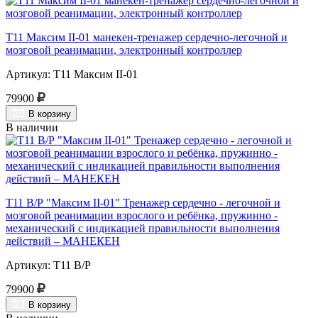
Т11 Максим II-01 манекен-тренажер сердечно-легочной и
мозговой реанимации, электронный контроллер
Артикул: Т11 Максим II-01
79900
В корзину
В наличии
Т11 В/Р "Максим II-01" Тренажер сердечно - легочной и
мозговой реанимации взрослого и ребёнка, пружинно -
механический с индикацией правильности выполнения
действий – МАНЕКЕН
Артикул: Т11 В/Р
79900
В корзину