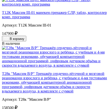
Т12К Максим III-01 манекен-тренажер СЛР, табло, контроллер
комп. программа
Артикул: Т12К Максим III-01
147900
В корзину
В наличии
Т28к "Максим В/Р" Тренажёр сердечно-лёгочной и мозговой
реанимации взрослого и ребёнка, с учебным и 4-мя тестовыми
режимами, обучающей компьютерной анимационной
программой, цифровым датчиком объёма и скорости
вдыхаемого воздуха, в комплекте с сумкой
Артикул: Т28к "Максим В/Р"
158500