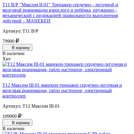
Т11 В/Р "Максим II-01" Тренажер сердечно - легочной и
мозговой реанимации взрослого и ребёнка, пружинно -
механический с индикацией правильности выполнения
действий – МАНЕКЕН
Артикул: Т11 В/Р
79900
В корзину
В наличии
Хит
Т12 Максим III-01 манекен-тренажер сердечно-легочная и
мозговая реанимация, табло настенное, электронный
контроллер
Артикул: Т12 Максим III-01
109900
В корзину
В наличии