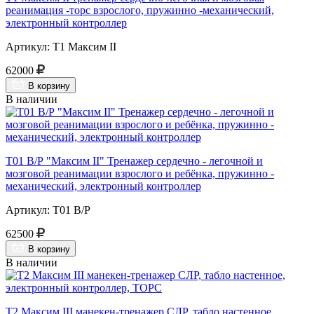
реанимация -торс взрослого, пружинно -механический,
электронный контроллер
Артикул: Т1 Максим II
62000
В корзину
В наличии
Т01 В/Р "Максим II" Тренажер сердечно - легочной и
мозговой реанимации взрослого и ребёнка, пружинно -
механический, электронный контроллер
Артикул: Т01 В/Р
62500
В корзину
В наличии
Т2 Максим III манекен-тренажер СЛР, табло настенное,