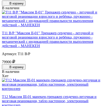
В корзину
В наличии
Т11 В/Р "Максим II-01" Тренажер сердечно - легочной и
мозговой реанимации взрослого и ребёнка, пружинно -
механический с индикацией правильности выполнения
действий – МАНЕКЕН
Артикул: Т11 В/Р
79900
В корзину
В наличии
Хит
Т12 Максим III-01 манекен-тренажер сердечно-легочная и
мозговая реанимация, табло настенное, электронный
контроллер