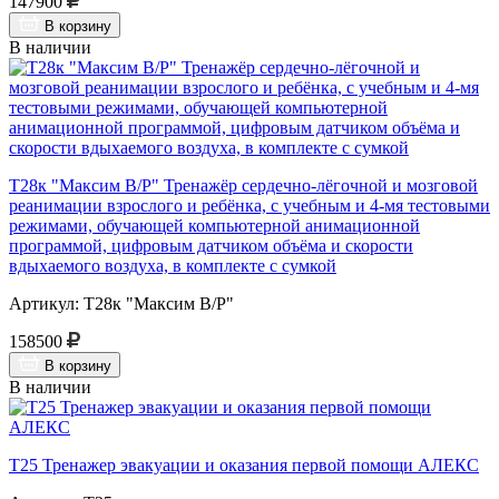
147900
В корзину
В наличии
Т28к "Максим В/Р" Тренажёр сердечно-лёгочной и мозговой
реанимации взрослого и ребёнка, с учебным и 4-мя тестовыми
режимами, обучающей компьютерной анимационной
программой, цифровым датчиком объёма и скорости
вдыхаемого воздуха, в комплекте с сумкой
Артикул: Т28к "Максим В/Р"
158500
В корзину
В наличии
Т25 Тренажер эвакуации и оказания первой помощи АЛЕКС