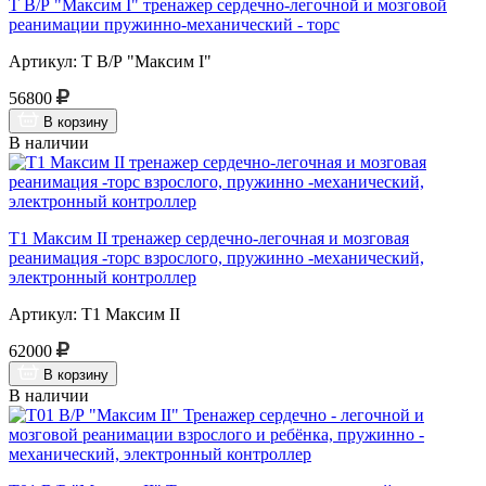
Т В/Р "Максим I" тренажер сердечно-легочной и мозговой
реанимации пружинно-механический - торс
Артикул: Т В/Р "Максим I"
56800
В корзину
В наличии
Т1 Максим II тренажер сердечно-легочная и мозговая
реанимация -торс взрослого, пружинно -механический,
электронный контроллер
Артикул: Т1 Максим II
62000
В корзину
В наличии