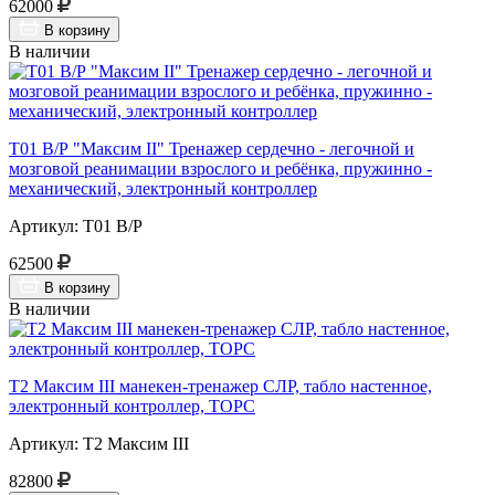
62000
В корзину
В наличии
Т01 В/Р "Максим II" Тренажер сердечно - легочной и
мозговой реанимации взрослого и ребёнка, пружинно -
механический, электронный контроллер
Артикул: Т01 В/Р
62500
В корзину
В наличии
Т2 Максим III манекен-тренажер СЛР, табло настенное,
электронный контроллер, ТОРС
Артикул: Т2 Максим III
82800