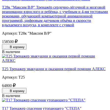
Т28к "Максим В/Р" Тренажёр сердечно-лёгочной и мозговой
реанимации взрослого и ребёнка, с учебным и 4-мя тестовыми
режимами, обучающей компьютерной анимационной
программой, цифровым датчиком объёма и скорости
вдыхаемого воздуха, в комплекте с сумкой
Артикул: Т28к "Максим В/Р"
158500
В корзину
В наличии
Т25 Тренажер эвакуации и оказания первой помощи АЛЕКС
Артикул: Т25
64800
В корзину
В наличии
Т17 Тренажер спасения утопающего "СТЕПА"