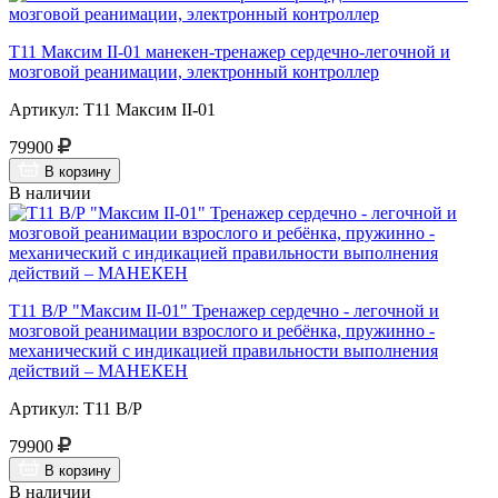
Т11 Максим II-01 манекен-тренажер сердечно-легочной и
мозговой реанимации, электронный контроллер
Артикул: Т11 Максим II-01
79900
В корзину
В наличии
Т11 В/Р "Максим II-01" Тренажер сердечно - легочной и
мозговой реанимации взрослого и ребёнка, пружинно -
механический с индикацией правильности выполнения
действий – МАНЕКЕН
Артикул: Т11 В/Р
79900
В корзину
В наличии