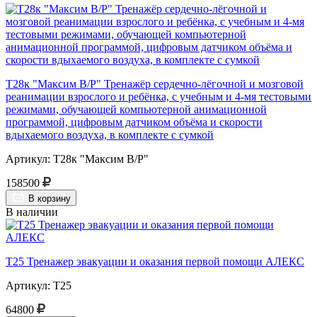
Т28к "Максим В/Р" Тренажёр сердечно-лёгочной и мозговой
реанимации взрослого и ребёнка, с учебным и 4-мя тестовыми
режимами, обучающей компьютерной анимационной
программой, цифровым датчиком объёма и скорости
вдыхаемого воздуха, в комплекте с сумкой
Артикул: Т28к "Максим В/Р"
158500
В корзину
В наличии
Т25 Тренажер эвакуации и оказания первой помощи АЛЕКС
Артикул: Т25
64800