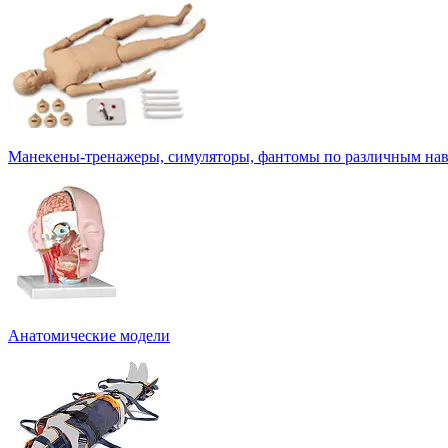
Манекены-тренажеры, симуляторы, фантомы по различным на
Анатомические модели