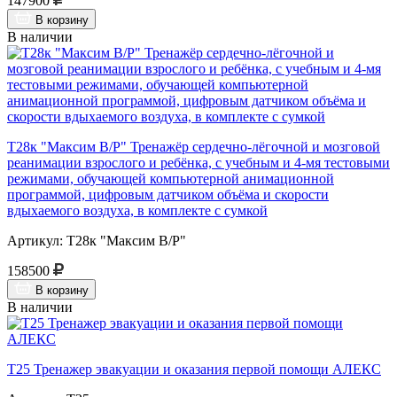
147900
В корзину
В наличии
Т28к "Максим В/Р" Тренажёр сердечно-лёгочной и мозговой
реанимации взрослого и ребёнка, с учебным и 4-мя тестовыми
режимами, обучающей компьютерной анимационной
программой, цифровым датчиком объёма и скорости
вдыхаемого воздуха, в комплекте с сумкой
Артикул: Т28к "Максим В/Р"
158500
В корзину
В наличии
Т25 Тренажер эвакуации и оказания первой помощи АЛЕКС