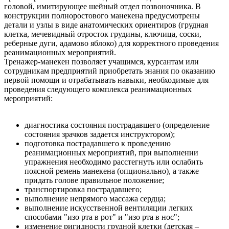
головой, имитирующее шейный отдел позвоночника. В
конструкции полноростового манекена предусмотрены
детали и узлы в виде анатомических ориентиров (грудная
клетка, мечевидный отросток грудины, ключица, соски,
реберные дуги, адамово яблоко) для корректного проведения
реанимационных мероприятий.
Тренажер-манекен позволяет учащимся, курсантам или
сотрудникам предприятий приобретать знания по оказанию
первой помощи и отрабатывать навыки, необходимые для
проведения следующего комплекса реанимационных
мероприятий:
диагностика состояния пострадавшего (определение
состояния зрачков задается инструктором);
подготовка пострадавшего к проведению
реанимационных мероприятий, при выполнении
упражнения необходимо расстегнуть или ослабить
поясной ремень манекена (опционально), а также
придать голове правильное положение;
транспортировка пострадавшего;
выполнение непрямого массажа сердца;
выполнение искусственной вентиляции легких
способами "изо рта в рот" и "изо рта в нос";
изменение ригидности грудной клетки (детская –