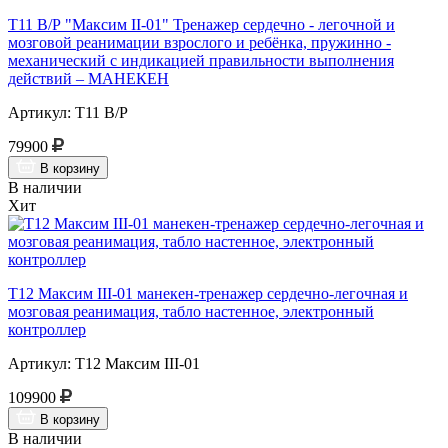
Т11 В/Р "Максим II-01" Тренажер сердечно - легочной и
мозговой реанимации взрослого и ребёнка, пружинно -
механический с индикацией правильности выполнения
действий – МАНЕКЕН
Артикул: Т11 В/Р
79900
В корзину
В наличии
Хит
Т12 Максим III-01 манекен-тренажер сердечно-легочная и
мозговая реанимация, табло настенное, электронный
контроллер
Артикул: Т12 Максим III-01
109900
В корзину
В наличии