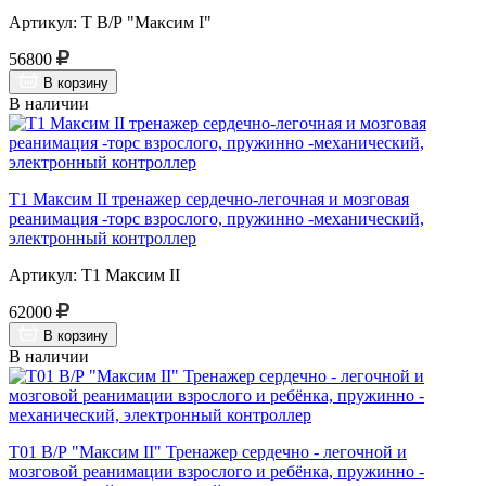
Артикул: Т В/Р "Максим I"
56800
В корзину
В наличии
Т1 Максим II тренажер сердечно-легочная и мозговая
реанимация -торс взрослого, пружинно -механический,
электронный контроллер
Артикул: Т1 Максим II
62000
В корзину
В наличии
Т01 В/Р "Максим II" Тренажер сердечно - легочной и
мозговой реанимации взрослого и ребёнка, пружинно -