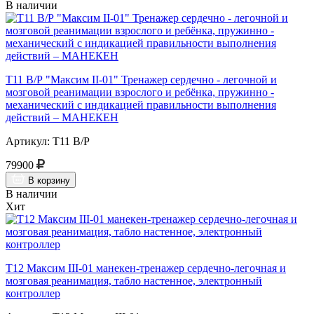
В наличии
Т11 В/Р "Максим II-01" Тренажер сердечно - легочной и
мозговой реанимации взрослого и ребёнка, пружинно -
механический с индикацией правильности выполнения
действий – МАНЕКЕН
Артикул: Т11 В/Р
79900
В корзину
В наличии
Хит
Т12 Максим III-01 манекен-тренажер сердечно-легочная и
мозговая реанимация, табло настенное, электронный
контроллер