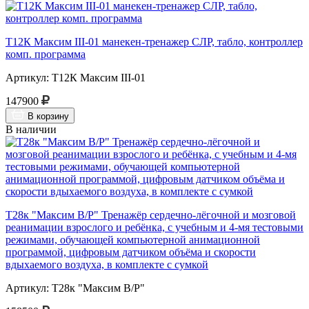
Т12К Максим III-01 манекен-тренажер СЛР, табло, контроллер
комп. программа
Артикул: Т12К Максим III-01
147900
В корзину
В наличии
Т28к "Максим В/Р" Тренажёр сердечно-лёгочной и мозговой
реанимации взрослого и ребёнка, с учебным и 4-мя тестовыми
режимами, обучающей компьютерной анимационной
программой, цифровым датчиком объёма и скорости
вдыхаемого воздуха, в комплекте с сумкой
Артикул: Т28к "Максим В/Р"