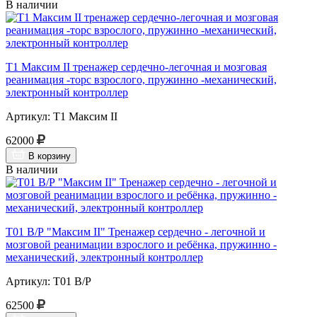
В наличии
Т1 Максим II тренажер сердечно-легочная и мозговая
реанимация -торс взрослого, пружинно -механический,
электронный контроллер
Артикул: Т1 Максим II
62000
В корзину
В наличии
Т01 В/Р "Максим II" Тренажер сердечно - легочной и
мозговой реанимации взрослого и ребёнка, пружинно -
механический, электронный контроллер
Артикул: Т01 В/Р
62500