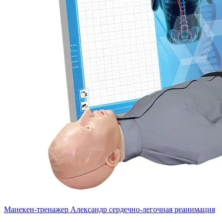
Манекен-тренажер Александр сердечно-легочная реанимация