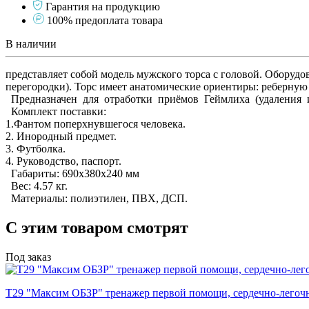
Гарантия на продукцию
100% предоплата товара
В наличии
представляет собой модель мужского торса с головой. Оборуд
перегородки). Торс имеет анатомические ориентиры: реберную
Предназначен для отработки приёмов Геймлиха (удаления и
Комплект поставки:
1.Фантом поперхнувшегося человека.
2. Инородный предмет.
3. Футболка.
4. Руководство, паспорт.
Габариты: 690х380х240 мм
Вес: 4.57 кг.
Материалы: полиэтилен, ПВХ, ДСП.
С этим товаром смотрят
Под заказ
Т29 "Максим ОБЗР" тренажер первой помощи, сердечно-легочн