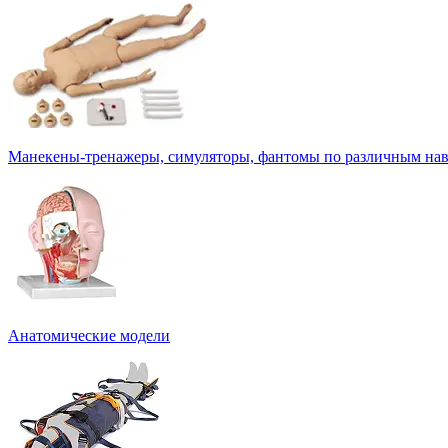
Манекены-тренажеры, симуляторы, фантомы по различным на
Анатомические модели