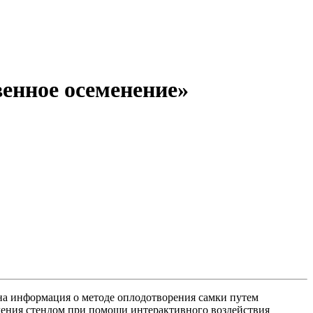
енное осеменение»
на информация о методе оплодотворения самки путем
ления стендом при помощи интерактивного воздействия