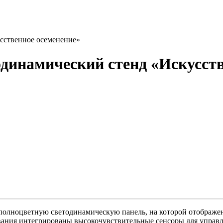
сственное осеменение»
динамический стенд «Искусств
полноцветную светодинамическую панель, на которой отображе
вания интегрированы высокочувствительные сенсоры для управ