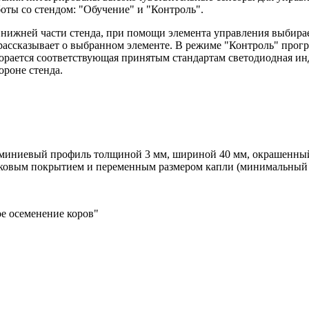
ты со стендом: "Обучение" и "Контроль".
нижней части стенда, при помощи элемента управления выбирае
рассказывает о выбранном элементе. В режиме "Контроль" прог
орается соответствующая принятым стандартам светодиодная ин
ороне стенда.
юминиевый профиль толщиной 3 мм, шириной 40 мм, окрашенный 
ликовым покрытием и переменным размером капли (минимальный р
е осеменение коров"